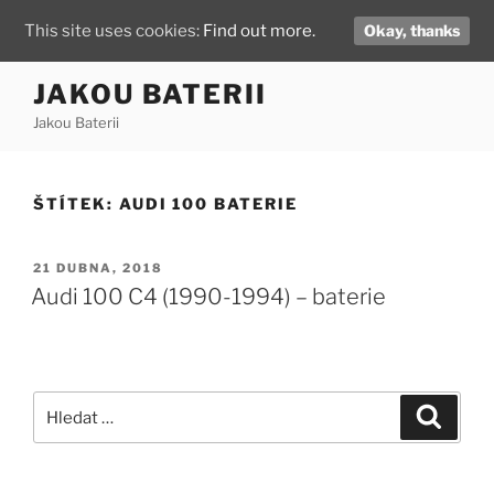
This site uses cookies:
Find out more.
Okay, thanks
Přejít
JAKOU BATERII
k
Jakou Baterii
obsahu
webu
ŠTÍTEK:
AUDI 100 BATERIE
PUBLIKOVÁNO
21 DUBNA, 2018
Audi 100 C4 (1990-1994) – baterie
Hledat:
Hledán