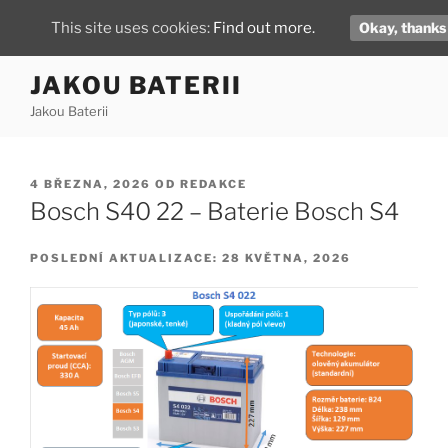
This site uses cookies:
Find out more.
Okay, thanks
Přejít
JAKOU BATERII
k
Jakou Baterii
obsahu
webu
PUBLIKOVÁNO
4 BŘEZNA, 2026
OD
REDAKCE
Bosch S40 22 – Baterie Bosch S4
POSLEDNÍ AKTUALIZACE: 28 KVĚTNA, 2026