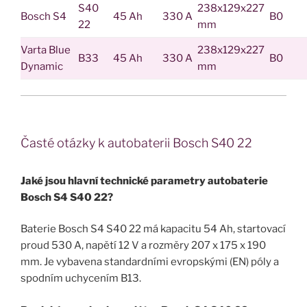
S40
238x129x227
Bosch S4
45 Ah
330 A
B0
22
mm
Varta Blue
238x129x227
B33
45 Ah
330 A
B0
Dynamic
mm
Časté otázky k autobaterii Bosch S40 22
Jaké jsou hlavní technické parametry autobaterie
Bosch S4 S40 22?
Baterie Bosch S4 S40 22 má kapacitu 54 Ah, startovací
proud 530 A, napětí 12 V a rozměry 207 x 175 x 190
mm. Je vybavena standardními evropskými (EN) póly a
spodním uchycením B13.