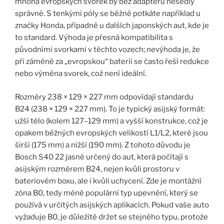
mnoha evropských svorek by bez adaptéru nesedly
správně. S tenkými póly se běžně potkáte například u
značky Honda, případně u dalších japonských aut, kde je
to standard. Výhoda je přesná kompatibilita s
původními svorkami v těchto vozech; nevýhoda je, že
při záměně za „evropskou“ baterii se často řeší redukce
nebo výměna svorek, což není ideální.
Rozměry 238 × 129 × 227 mm odpovídají standardu
B24 (238 × 129 × 227 mm). To je typický asijský formát:
užší tělo (kolem 127–129 mm) a vyšší konstrukce, což je
opakem běžných evropských velikostí L1/L2, které jsou
širší (175 mm) a nižší (190 mm). Z tohoto důvodu je
Bosch S40 22 jasně určený do aut, která počítají s
asijským rozměrem B24, nejen kvůli prostoru v
bateriovém boxu, ale i kvůli uchycení. Zde je montážní
zóna B0, tedy méně populární typ upevnění, který se
používá v určitých asijských aplikacích. Pokud vaše auto
vyžaduje B0, je důležité držet se stejného typu, protože