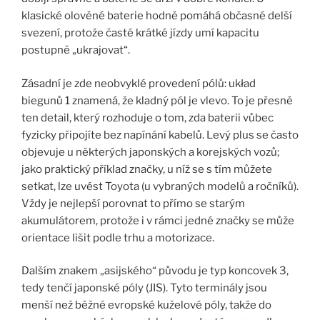
klasické olověné baterie hodně pomáhá občasné delší
svezení, protože časté krátké jízdy umí kapacitu
postupně „ukrajovat“.
Zásadní je zde neobvyklé provedení pólů: układ
biegunů 1 znamená, že kladný pól je vlevo. To je přesně
ten detail, který rozhoduje o tom, zda baterii vůbec
fyzicky připojíte bez napínání kabelů. Levý plus se často
objevuje u některých japonských a korejských vozů;
jako praktický příklad značky, u níž se s tím můžete
setkat, lze uvést Toyota (u vybraných modelů a ročníků).
Vždy je nejlepší porovnat to přímo se starým
akumulátorem, protože i v rámci jedné značky se může
orientace lišit podle trhu a motorizace.
Dalším znakem „asijského“ původu je typ koncovek 3,
tedy tenčí japonské póly (JIS). Tyto terminály jsou
menší než běžné evropské kuželové póly, takže do