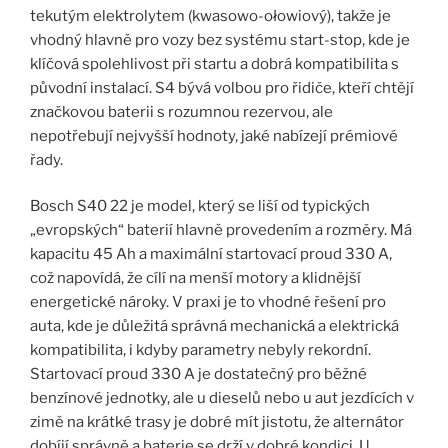
tekutým elektrolytem (kwasowo-ołowiový), takže je
vhodný hlavně pro vozy bez systému start-stop, kde je
klíčová spolehlivost při startu a dobrá kompatibilita s
původní instalací. S4 bývá volbou pro řidiče, kteří chtějí
značkovou baterii s rozumnou rezervou, ale
nepotřebují nejvyšší hodnoty, jaké nabízejí prémiové
řady.
Bosch S40 22 je model, který se liší od typických
„evropských“ baterií hlavně provedením a rozměry. Má
kapacitu 45 Ah a maximální startovací proud 330 A,
což napovídá, že cílí na menší motory a klidnější
energetické nároky. V praxi je to vhodné řešení pro
auta, kde je důležitá správná mechanická a elektrická
kompatibilita, i kdyby parametry nebyly rekordní.
Startovací proud 330 A je dostatečný pro běžné
benzínové jednotky, ale u dieselů nebo u aut jezdících v
zimě na krátké trasy je dobré mít jistotu, že alternátor
dobíjí správně a baterie se drží v dobré kondici. U