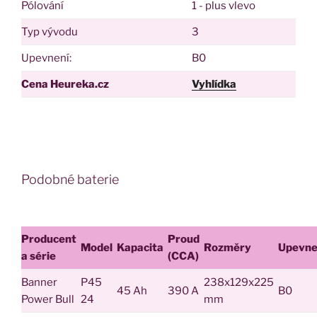
Pólování
1 - plus vlevo
Typ vývodu
3
Upevnení:
B0
Cena Heureka.cz
Vyhlídka
Podobné baterie
Producent
Proud
Model
Kapacita
Rozměry
Upevne
a série
(CCA)
Banner
P45
238x129x225
45 Ah
390 A
B0
Power Bull
24
mm