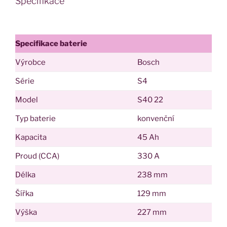
Specifikace
Specifikace baterie
Výrobce
Bosch
Série
S4
Model
S40 22
Typ baterie
konvenční
Kapacita
45 Ah
Proud (CCA)
330 A
Délka
238 mm
Šířka
129 mm
Výška
227 mm