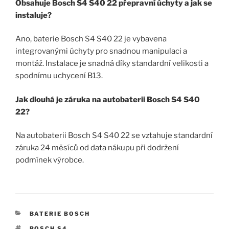
Obsahuje Bosch S4 S40 22 přepravní úchyty a jak se
instaluje?
Ano, baterie Bosch S4 S40 22 je vybavena
integrovanými úchyty pro snadnou manipulaci a
montáž. Instalace je snadná díky standardní velikosti a
spodnímu uchycení B13.
Jak dlouhá je záruka na autobaterii Bosch S4 S40
22?
Na autobaterii Bosch S4 S40 22 se vztahuje standardní
záruka 24 měsíců od data nákupu při dodržení
podmínek výrobce.
RUBRIKY
BATERIE BOSCH
ŠTÍTKY
BOSCH S4