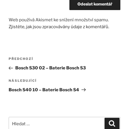
Web používá Akismet ke snížení množství spamu.
Zjistěte, jak jsou zpracovávány údaje z komentářů.
Navigace
Předchozí
PŘEDCHOZÍ
pro
příspěvek
Bosch S30 02 – Baterie Bosch S3
příspěvek
Následující
NÁSLEDUJÍCÍ
příspěvek
Bosch S40 10 – Baterie Bosch S4
Hledat:
Hledán