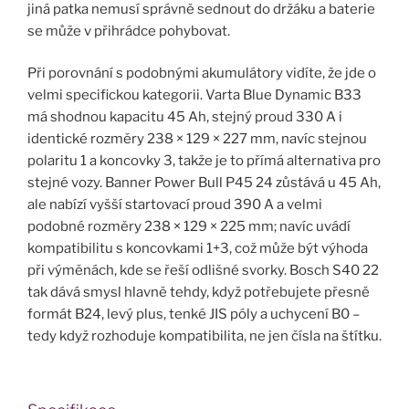
jiná patka nemusí správně sednout do držáku a baterie
se může v přihrádce pohybovat.
Při porovnání s podobnými akumulátory vidíte, že jde o
velmi specifickou kategorii. Varta Blue Dynamic B33
má shodnou kapacitu 45 Ah, stejný proud 330 A i
identické rozměry 238 × 129 × 227 mm, navíc stejnou
polaritu 1 a koncovky 3, takže je to přímá alternativa pro
stejné vozy. Banner Power Bull P45 24 zůstává u 45 Ah,
ale nabízí vyšší startovací proud 390 A a velmi
podobné rozměry 238 × 129 × 225 mm; navíc uvádí
kompatibilitu s koncovkami 1+3, což může být výhoda
při výměnách, kde se řeší odlišné svorky. Bosch S40 22
tak dává smysl hlavně tehdy, když potřebujete přesně
formát B24, levý plus, tenké JIS póly a uchycení B0 –
tedy když rozhoduje kompatibilita, ne jen čísla na štítku.