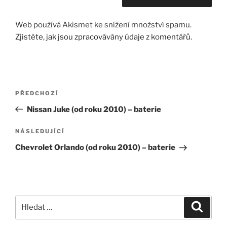
Web používá Akismet ke snížení množství spamu.
Zjistěte, jak jsou zpracovávány údaje z komentářů.
Navigace
Předchozí
PŘEDCHOZÍ
pro
příspěvek
Nissan Juke (od roku 2010) – baterie
příspěvek
Následující
NÁSLEDUJÍCÍ
příspěvek
Chevrolet Orlando (od roku 2010) – baterie
Hledat:
Hledán