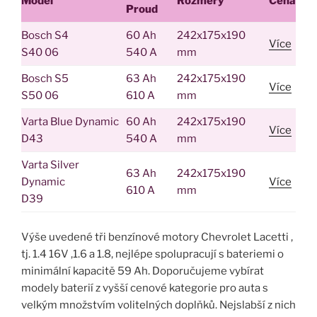
Model
Rozměry
Cena
Proud
Bosch S4
60 Ah
242x175x190
Více
S40 06
540 A
mm
Bosch S5
63 Ah
242x175x190
Více
S50 06
610 A
mm
Varta Blue Dynamic
60 Ah
242x175x190
Více
D43
540 A
mm
Varta Silver
63 Ah
242x175x190
Dynamic
Více
610 A
mm
D39
Výše uvedené tři benzínové motory Chevrolet Lacetti ,
tj. 1.4 16V ,1.6 a 1.8, nejlépe spolupracují s bateriemi o
minimální kapacitě 59 Ah. Doporučujeme vybírat
modely baterií z vyšší cenové kategorie pro auta s
velkým množstvím volitelných doplňků. Nejslabší z nich