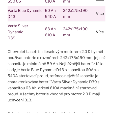
S50 06
610 A
mm
Varta Blue Dynamic
60 Ah
242x175x190
Více
D43
540 A
mm
Varta Silver
63 Ah
242x175x190
Dynamic
Více
610 A
mm
D39
Chevrolet Lacetti s dieselovým motorem 2.0 D by měl
používat baterie o rozměrech 242x175x190 mm, jejichž
kapacita je minimálně 59 Ah. Nejběžnější baterií z této
sady je Varta Blue Dynamic D43 s kapacitou 60Ah a
540A startovací proud, zatímco největší kapacita je
charakterizována baterií Varta Silver Dynamic D39 s
kapacitou 63 Ah, držení 610A maximální startovací
proud. Všechny baterie vhodné pro motor 2.0 D mají
uchycení B13.