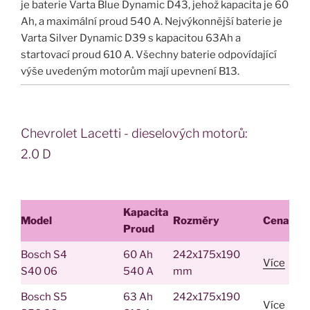
je baterie Varta Blue Dynamic D43, jehož kapacita je 60
Ah, a maximální proud 540 A. Nejvýkonnější baterie je
Varta Silver Dynamic D39 s kapacitou 63Ah a
startovací proud 610 A. Všechny baterie odpovídající
výše uvedeným motorům mají upevnení B13.
Chevrolet Lacetti - dieselových motorů:
2.0 D
Kapacita
Model
Rozměry
Cena
Proud
Bosch S4
60 Ah
242x175x190
Více
S40 06
540 A
mm
Bosch S5
63 Ah
242x175x190
Více