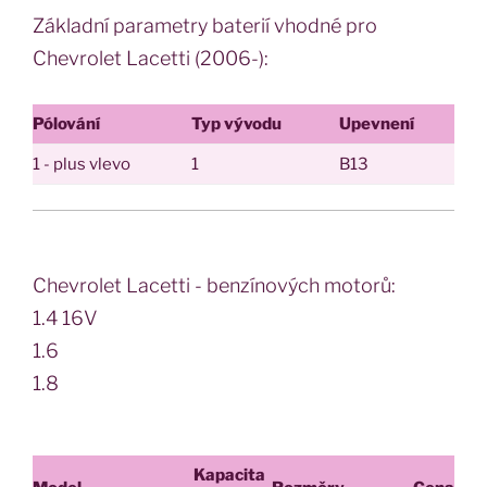
Základní parametry baterií vhodné pro
Chevrolet Lacetti (2006-):
Pólování
Typ vývodu
Upevnení
1 - plus vlevo
1
B13
Chevrolet Lacetti - benzínových motorů:
1.4 16V
1.6
1.8
Kapacita