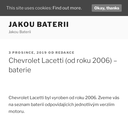
This site uses cookies:
Find out more.
Okay, thanks
Přejít
JAKOU BATERII
k
Jakou Baterii
obsahu
webu
PUBLIKOVÁNO
3 PROSINCE, 2019
OD
REDAKCE
Chevrolet Lacetti (od roku 2006) –
baterie
Chevrolet Lacetti byl vyroben od roku 2006. Zveme vás
na seznam baterií odpovídajících jednotlivým verziím
motoru.