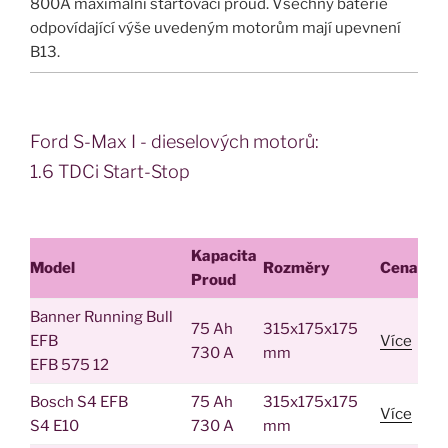
800A maximální startovací proud. Všechny baterie
odpovídající výše uvedeným motorům mají upevnení
B13.
Ford S-Max I - dieselových motorů:
1.6 TDCi Start-Stop
Kapacita
Model
Rozměry
Cena
Proud
Banner Running Bull
75 Ah
315x175x175
EFB
Více
730 A
mm
EFB 575 12
Bosch S4 EFB
75 Ah
315x175x175
Více
S4 E10
730 A
mm