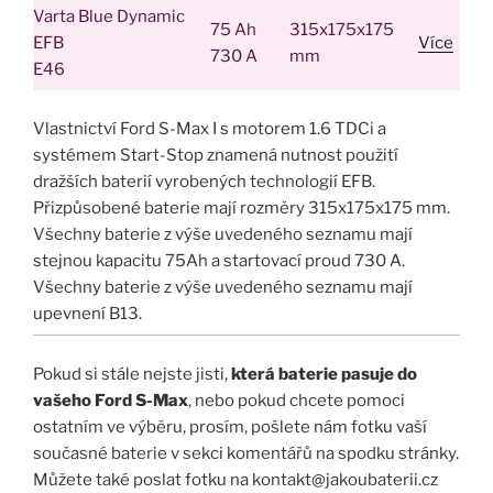
Varta Blue Dynamic
75 Ah
315x175x175
EFB
Více
730 A
mm
E46
Vlastnictví Ford S-Max I s motorem 1.6 TDCi a
systémem Start-Stop znamená nutnost použití
dražších baterií vyrobených technologií EFB.
Přizpůsobené baterie mají rozměry 315x175x175 mm.
Všechny baterie z výše uvedeného seznamu mají
stejnou kapacitu 75Ah a startovací proud 730 A.
Všechny baterie z výše uvedeného seznamu mají
upevnení B13.
Pokud si stále nejste jisti,
která baterie pasuje do
vašeho Ford S-Max
, nebo pokud chcete pomoci
ostatním ve výběru, prosím, pošlete nám fotku vaší
současné baterie v sekci komentářů na spodku stránky.
Můžete také poslat fotku na kontakt@jakoubaterii.cz