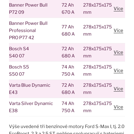
Banner Power Bull
72 Ah
278x175x175
Více
P72 09
670 A
mm
Banner Power Bull
77 Ah
278x175x175
Professional
Více
680 A
mm
PRO P77 42
Bosch S4
72 Ah
278x175x175
Více
S40 07
680 A
mm
Bosch S5
74 Ah
278x175x175
Více
S50 07
750 A
mm
Varta Blue Dynamic
72 Ah
278x175x175
Více
E43
680 A
mm
Varta Silver Dynamic
74 Ah
278x175x175
Více
E38
750 A
mm
Výše uvedené tři benzínové motory Ford S-Max I, tj. 2.0
EcoBoost ,2.3 a 2.5 ST, nejlépe spolupracují s bateriemi