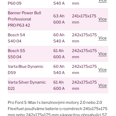
Více
P60 09
540 A
mm
Banner Power Bull
63 Ah
241x175x175
Professional
Více
600 A
mm
PRO P63 42
Bosch S4
60 Ah
242x175x175
Více
S40 04
540 A
mm
Bosch S5
61 Ah
242x175x175
Více
S50 04
600 A
mm
Varta Blue Dynamic
60 Ah
242x175x175
Více
D59
540 A
mm
Varta Silver Dynamic
61 Ah
242x175x175
Více
D21
600 A
mm
Pro Ford S-Max I s benzínovými motory 2.0 nebo 2.0
Flexifuel používáme baterie o rozměrech 241x175x175
mm nebo 242x175x175 mm a kapacitou přesahující 57