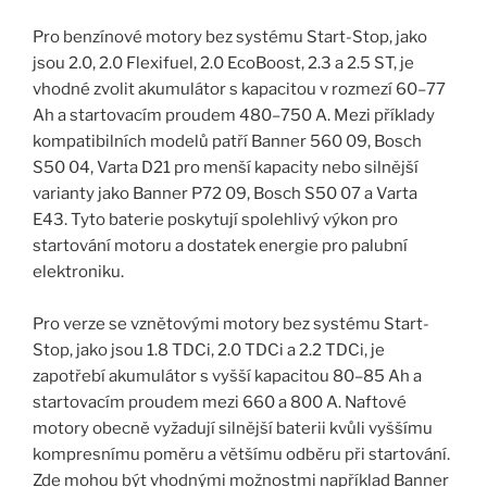
Pro benzínové motory bez systému Start-Stop, jako
jsou 2.0, 2.0 Flexifuel, 2.0 EcoBoost, 2.3 a 2.5 ST, je
vhodné zvolit akumulátor s kapacitou v rozmezí 60–77
Ah a startovacím proudem 480–750 A. Mezi příklady
kompatibilních modelů patří Banner 560 09, Bosch
S50 04, Varta D21 pro menší kapacity nebo silnější
varianty jako Banner P72 09, Bosch S50 07 a Varta
E43. Tyto baterie poskytují spolehlivý výkon pro
startování motoru a dostatek energie pro palubní
elektroniku.
Pro verze se vznětovými motory bez systému Start-
Stop, jako jsou 1.8 TDCi, 2.0 TDCi a 2.2 TDCi, je
zapotřebí akumulátor s vyšší kapacitou 80–85 Ah a
startovacím proudem mezi 660 a 800 A. Naftové
motory obecně vyžadují silnější baterii kvůli vyššímu
kompresnímu poměru a většímu odběru při startování.
Zde mohou být vhodnými možnostmi například Banner