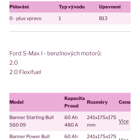
Pólování
Typ vývodu
Upevnení
0 - plus vpravo
1
B13
Ford S-Max I - benzínových motorů:
2.0
2.0 Flexifuel
Kapacita
Model
Rozměry
Cena
Proud
Banner Starting Bull
60 Ah
241x175x175
Více
560 09
480 A
mm
Banner Power Bull
60 Ah
241x175x175