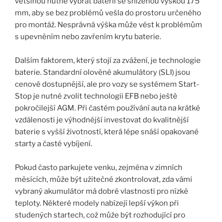
většinou nutné vybrat baterii se sníženou výškou 175
mm, aby se bez problémů vešla do prostoru určeného
pro montáž. Nesprávná výška může vést k problémům
s upevněním nebo zavřením krytu baterie.
Dalším faktorem, který stojí za zvážení, je technologie
baterie. Standardní olověné akumulátory (SLI) jsou
cenově dostupnější, ale pro vozy se systémem Start-
Stop je nutné zvolit technologii EFB nebo ještě
pokročilejší AGM. Při častém používání auta na krátké
vzdálenosti je výhodnější investovat do kvalitnější
baterie s vyšší životností, která lépe snáší opakované
starty a časté vybíjení.
Pokud často parkujete venku, zejména v zimních
měsících, může být užitečné zkontrolovat, zda vámi
vybraný akumulátor má dobré vlastnosti pro nízké
teploty. Některé modely nabízejí lepší výkon při
studených startech, což může být rozhodující pro