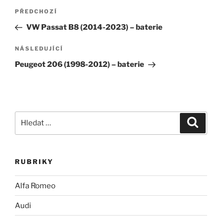
Navigace
Předchozí
PŘEDCHOZÍ
pro
příspěvek
VW Passat B8 (2014-2023) – baterie
příspěvek
Následující
NÁSLEDUJÍCÍ
příspěvek
Peugeot 206 (1998-2012) – baterie
Hledat:
Hledán
RUBRIKY
Alfa Romeo
Audi