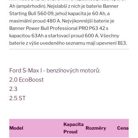
Ah (ampérhodin). Nejslabší z nich je baterie Banner
Starting Bull 560 09, jehož kapacita je 60 Ah, a
maximální proud 480 A. Nejvýkonnější baterie je
Banner Power Bull Professional PRO P63 42 s
kapacitou 63Ah a startovací proud 600 A. Všechny
baterie z výše uvedeného seznamu mají upevnení B13.
Ford S-Max I - benzínových motorů:
2.0 EcoBoost
2.3
2.5 ST
Kapacita
Model
Rozměry
Cena
Proud