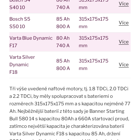
Více
S40 10
740 A
mm
Bosch S5
85 Ah
315x175x175
Více
S50 10
800 A
mm
Varta Blue Dynamic
80 Ah
315x175x175
Více
F17
740 A
mm
Varta Silver
85 Ah
315x175x175
Dynamic
Více
800 A
mm
F18
Tři výše uvedené naftové motory, tj. 1.8 TDCi, 2.0 TDCi
a 2.2 TDCi, by měly spolupracovat s bateriemi o
rozměrech 315x175x175 mm a s kapacitou nejméně 77
Ah. Nejběžnější baterií z této sady je Banner Starting
Bull 580 14 s kapacitou 80Ah a 660A startovací proud,
zatímco největší kapacita je charakterizována baterií
Varta Silver Dynamic F18 s kapacitou 85 Ah, držení