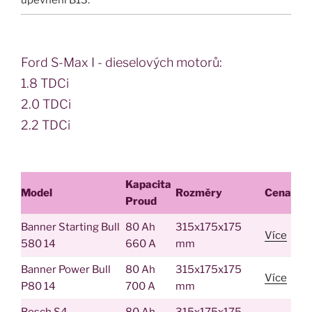
upevnení B13.
Ford S-Max I - dieselových motorů:
1.8 TDCi
2.0 TDCi
2.2 TDCi
Kapacita
Model
Rozměry
Cena
Proud
Banner Starting Bull
80 Ah
315x175x175
Více
580 14
660 A
mm
Banner Power Bull
80 Ah
315x175x175
Více
P80 14
700 A
mm
Bosch S4
80 Ah
315x175x175