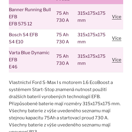
Banner Running Bull
75 Ah
315x175x175
EFB
Více
730 A
mm
EFB 575 12
Bosch S4 EFB
75 Ah
315x175x175
Více
S4 E10
730 A
mm
Varta Blue Dynamic
75 Ah
315x175x175
EFB
Více
730 A
mm
E46
Vlastnictví Ford S-Max I s motorem 1.6 EcoBoost a
systémem Start-Stop znamená nutnost použití
dražších baterií vyrobených technologií EFB.
Přizpůsobené baterie mají rozměry 315x175x175 mm.
Všechny baterie z výše uvedeného seznamu mají
stejnou kapacitu 75Ah a startovací proud 730 A.
Všechny baterie z výše uvedeného seznamu mají