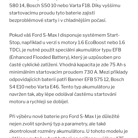
580 14, Bosch S50 10 nebo Varta F18. Díky vyššímu
startovacímu proudu tyto baterie zajistí
bezproblémové starty i v chladnějším počasí.
Pokud váš Ford S-Max I disponuje systémem Start-
Stop, například u verzí s motory 1.6 EcoBoost nebo 1.6
TDCi, je nutné použít speciální akumulátor typu EFB
(Enhanced Flooded Battery), který je uzpůsoben pro
časté cyklické zatížení. Vhodná kapacita je zde 75 Ah s
minimálním startovacím proudem 730 A. Mezi příklady
odpovídajících baterií patří Banner EFB 575 12, Bosch
S4 E10 nebo Varta E46. Tento typ akumulátoru je
navržen tak, aby lépe odolával častému startování
motoru a rychleji se dobíjel.
Při výběru nové baterie pro Ford S-Max I je důležité
nejen zvolit správný typ a parametry, ale také
zkontrolovat rozměry akumulátoru. U tohoto modelu je