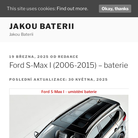
This site uses cookies:
Find out more.
Okay, thanks
Přejít
JAKOU BATERII
k
Jakou Baterii
obsahu
webu
PUBLIKOVÁNO
19 BŘEZNA, 2025
OD
REDAKCE
Ford S-Max I (2006-2015) – baterie
POSLEDNÍ AKTUALIZACE: 30 KVĚTNA, 2025