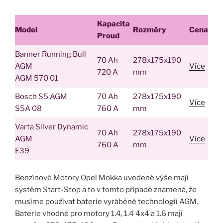
Kapacita
Model
Rozměry
Cena
Proud
Banner Running Bull
70 Ah
278x175x190
AGM
Více
720 A
mm
AGM 570 01
Bosch S5 AGM
70 Ah
278x175x190
Více
S5A 08
760 A
mm
Varta Silver Dynamic
70 Ah
278x175x190
AGM
Více
760 A
mm
E39
Benzínové Motory Opel Mokka uvedené výše mají
systém Start-Stop a to v tomto případě znamená, že
musíme používat baterie vyráběné technologií AGM.
Baterie vhodné pro motory 1.4, 1.4 4x4 a 1.6 mají