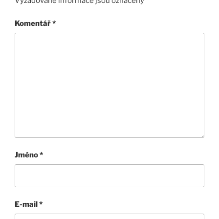
Vyžadované informace jsou označeny
*
Komentář
*
Jméno
*
E-mail
*