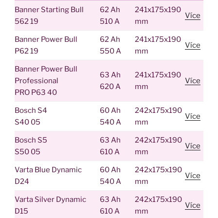
Banner Starting Bull
62 Ah
241x175x190
Více
562 19
510 A
mm
Banner Power Bull
62 Ah
241x175x190
Více
P62 19
550 A
mm
Banner Power Bull
63 Ah
241x175x190
Professional
Více
620 A
mm
PRO P63 40
Bosch S4
60 Ah
242x175x190
Více
S40 05
540 A
mm
Bosch S5
63 Ah
242x175x190
Více
S50 05
610 A
mm
Varta Blue Dynamic
60 Ah
242x175x190
Více
D24
540 A
mm
Varta Silver Dynamic
63 Ah
242x175x190
Více
D15
610 A
mm