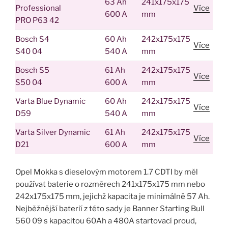
63 Ah
241x175x175
Professional
Více
600 A
mm
PRO P63 42
Bosch S4
60 Ah
242x175x175
Více
S40 04
540 A
mm
Bosch S5
61 Ah
242x175x175
Více
S50 04
600 A
mm
Varta Blue Dynamic
60 Ah
242x175x175
Více
D59
540 A
mm
Varta Silver Dynamic
61 Ah
242x175x175
Více
D21
600 A
mm
Opel Mokka s dieselovým motorem 1.7 CDTI by měl
používat baterie o rozměrech 241x175x175 mm nebo
242x175x175 mm, jejichž kapacita je minimálně 57 Ah.
Nejběžnější baterií z této sady je Banner Starting Bull
560 09 s kapacitou 60Ah a 480A startovací proud,