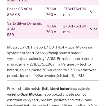
AGM 570 01
Bosch S5 AGM
70 Ah
278x175x190
Více
S5A 08
760 A
mm
Varta Silver Dynamic
70 Ah
278x175x190
AGM
Více
760 A
mm
E39
Motory 1.7 CDTI nebo 1.7 CDTI 4x4 v Opel Mokka se
systémem Start-Stop vyžadují použití baterií
vyrobených technologií AGM. Přizpůsobené baterie
mají rozměry 278x175x190 mm. Parametry těchto
baterií jsou nejméně 70 Ah kapacita a 720 A startovací
proud. Upevnení výše uvedených baterií je B13.
Pokud si stále nejste jisti,
která baterie pasuje do
vašeho Opel Mokka
, nebo pokud chcete pomoci
ostatním ve výběru, prosím, pošlete nám fotku vaší
současné baterie v sekci komentářů na spodku stránky.