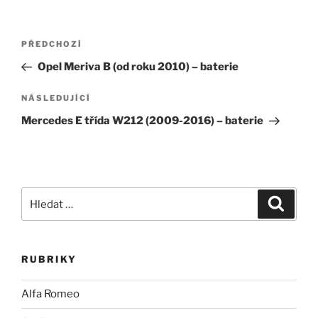
Navigace
Předchozí
PŘEDCHOZÍ
pro
příspěvek
Opel Meriva B (od roku 2010) – baterie
příspěvek
Následující
NÁSLEDUJÍCÍ
příspěvek
Mercedes E třída W212 (2009-2016) – baterie
Hledat:
Hledán
RUBRIKY
Alfa Romeo