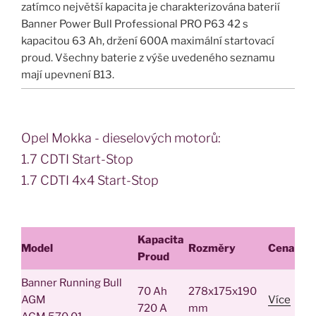
zatímco největší kapacita je charakterizována baterií
Banner Power Bull Professional PRO P63 42 s
kapacitou 63 Ah, držení 600A maximální startovací
proud. Všechny baterie z výše uvedeného seznamu
mají upevnení B13.
Opel Mokka - dieselových motorů:
1.7 CDTI Start-Stop
1.7 CDTI 4x4 Start-Stop
Kapacita
Model
Rozměry
Cena
Proud
Banner Running Bull
70 Ah
278x175x190
AGM
Více
720 A
mm