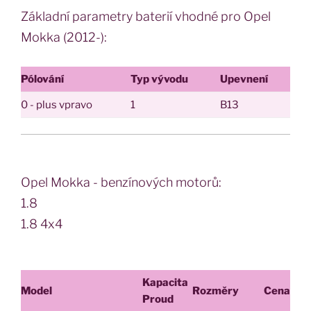
Základní parametry baterií vhodné pro Opel
Mokka (2012-):
Pólování
Typ vývodu
Upevnení
0 - plus vpravo
1
B13
Opel Mokka - benzínových motorů:
1.8
1.8 4x4
Kapacita
Model
Rozměry
Cena
Proud