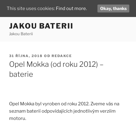
This site uses cookies:
Find out more.
Okay, thanks
Přejít
JAKOU BATERII
k
Jakou Baterii
obsahu
webu
PUBLIKOVÁNO
31 ŘÍJNA, 2018
OD
REDAKCE
Opel Mokka (od roku 2012) –
baterie
Opel Mokka byl vyroben od roku 2012. Zveme vás na
seznam baterií odpovídajících jednotlivým verziím
motoru.