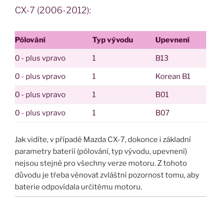
CX-7 (2006-2012):
Pólování
Typ vývodu
Upevnení
0 - plus vpravo
1
B13
0 - plus vpravo
1
Korean B1
0 - plus vpravo
1
B01
0 - plus vpravo
1
B07
Jak vidíte, v případě Mazda CX-7, dokonce i základní
parametry baterií (pólování, typ vývodu, upevnení)
nejsou stejné pro všechny verze motoru. Z tohoto
důvodu je třeba věnovat zvláštní pozornost tomu, aby
baterie odpovídala určitému motoru.