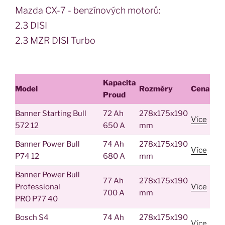
Mazda CX-7 - benzínových motorů:
2.3 DISI
2.3 MZR DISI Turbo
Kapacita
Model
Rozměry
Cena
Proud
Banner Starting Bull
72 Ah
278x175x190
Více
572 12
650 A
mm
Banner Power Bull
74 Ah
278x175x190
Více
P74 12
680 A
mm
Banner Power Bull
77 Ah
278x175x190
Professional
Více
700 A
mm
PRO P77 40
Bosch S4
74 Ah
278x175x190
Více