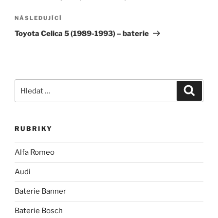
příspěvek
Následující
NÁSLEDUJÍCÍ
příspěvek
Toyota Celica 5 (1989-1993) – baterie
Hledat:
Hledán
RUBRIKY
Alfa Romeo
Audi
Baterie Banner
Baterie Bosch