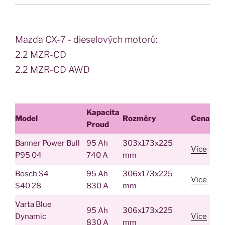
Mazda CX-7 - dieselových motorů:
2.2 MZR-CD
2.2 MZR-CD AWD
Kapacita
Model
Rozměry
Cena
Proud
Banner Power Bull
95 Ah
303x173x225
Více
P95 04
740 A
mm
Bosch S4
95 Ah
306x173x225
Více
S40 28
830 A
mm
Varta Blue
95 Ah
306x173x225
Dynamic
Více
830 A
mm