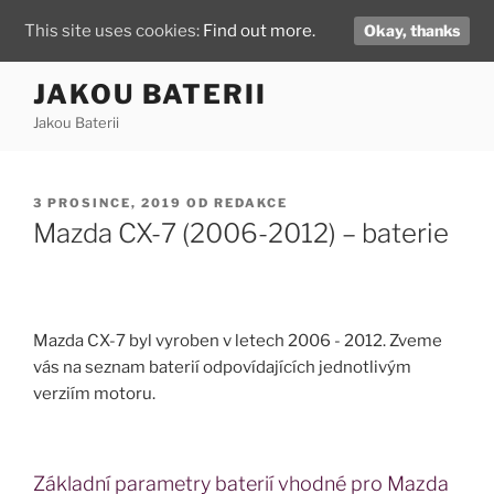
This site uses cookies:
Find out more.
Okay, thanks
Přejít
JAKOU BATERII
k
Jakou Baterii
obsahu
webu
PUBLIKOVÁNO
3 PROSINCE, 2019
OD
REDAKCE
Mazda CX-7 (2006-2012) – baterie
Mazda CX-7 byl vyroben v letech 2006 - 2012. Zveme
vás na seznam baterií odpovídajících jednotlivým
verziím motoru.
Základní parametry baterií vhodné pro Mazda