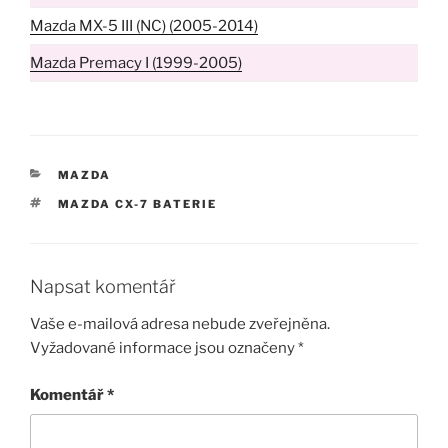
Mazda MX-5 III (NC) (2005-2014)
Mazda Premacy I (1999-2005)
RUBRIKY
MAZDA
ŠTÍTKY
MAZDA CX-7 BATERIE
Napsat komentář
Vaše e-mailová adresa nebude zveřejněna.
Vyžadované informace jsou označeny
*
Komentář
*