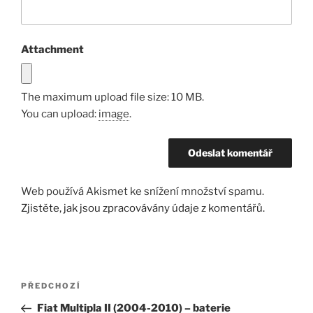
Attachment
The maximum upload file size: 10 MB.
You can upload:
image
.
Web používá Akismet ke snížení množství spamu.
Zjistěte, jak jsou zpracovávány údaje z komentářů.
Navigace
Předchozí
PŘEDCHOZÍ
pro
příspěvek
Fiat Multipla II (2004-2010) – baterie