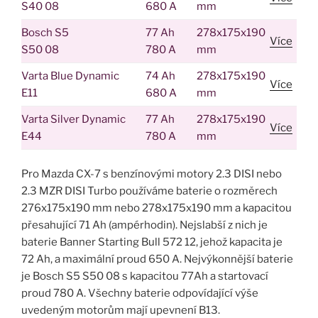
S40 08
680 A
mm
Bosch S5
77 Ah
278x175x190
Více
S50 08
780 A
mm
Varta Blue Dynamic
74 Ah
278x175x190
Více
E11
680 A
mm
Varta Silver Dynamic
77 Ah
278x175x190
Více
E44
780 A
mm
Pro Mazda CX-7 s benzínovými motory 2.3 DISI nebo
2.3 MZR DISI Turbo používáme baterie o rozměrech
276x175x190 mm nebo 278x175x190 mm a kapacitou
přesahující 71 Ah (ampérhodin). Nejslabší z nich je
baterie Banner Starting Bull 572 12, jehož kapacita je
72 Ah, a maximální proud 650 A. Nejvýkonnější baterie
je Bosch S5 S50 08 s kapacitou 77Ah a startovací
proud 780 A. Všechny baterie odpovídající výše
uvedeným motorům mají upevnení B13.