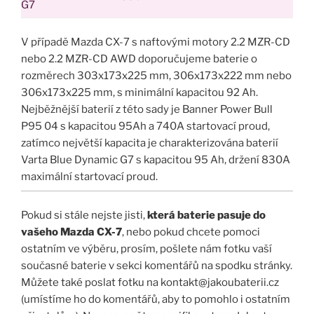
G7
V případě Mazda CX-7 s naftovými motory 2.2 MZR-CD
nebo 2.2 MZR-CD AWD doporučujeme baterie o
rozměrech 303x173x225 mm, 306x173x222 mm nebo
306x173x225 mm, s minimální kapacitou 92 Ah.
Nejběžnější baterií z této sady je Banner Power Bull
P95 04 s kapacitou 95Ah a 740A startovací proud,
zatímco největší kapacita je charakterizována baterií
Varta Blue Dynamic G7 s kapacitou 95 Ah, držení 830A
maximální startovací proud.
Pokud si stále nejste jisti,
která baterie pasuje do
vašeho Mazda CX-7
, nebo pokud chcete pomoci
ostatním ve výběru, prosím, pošlete nám fotku vaší
současné baterie v sekci komentářů na spodku stránky.
Můžete také poslat fotku na kontakt@jakoubaterii.cz
(umístíme ho do komentářů, aby to pomohlo i ostatním