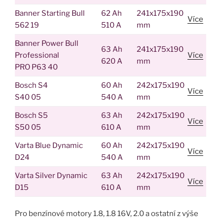
Banner Starting Bull
62 Ah
241x175x190
Více
562 19
510 A
mm
Banner Power Bull
63 Ah
241x175x190
Professional
Více
620 A
mm
PRO P63 40
Bosch S4
60 Ah
242x175x190
Více
S40 05
540 A
mm
Bosch S5
63 Ah
242x175x190
Více
S50 05
610 A
mm
Varta Blue Dynamic
60 Ah
242x175x190
Více
D24
540 A
mm
Varta Silver Dynamic
63 Ah
242x175x190
Více
D15
610 A
mm
Pro benzínové motory 1.8, 1.8 16V, 2.0 a ostatní z výše