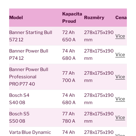
Kapacita
Model
Rozměry
Cena
Proud
Banner Starting Bull
72 Ah
278x175x190
Více
572 12
650 A
mm
Banner Power Bull
74 Ah
278x175x190
Více
P74 12
680 A
mm
Banner Power Bull
77 Ah
278x175x190
Professional
Více
700 A
mm
PRO P77 40
Bosch S4
74 Ah
278x175x190
Více
S40 08
680 A
mm
Bosch S5
77 Ah
278x175x190
Více
S50 08
780 A
mm
Varta Blue Dynamic
74 Ah
278x175x190