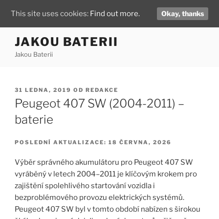
This site uses cookies:
Find out more.
Okay, thanks
Přejít
JAKOU BATERII
k
Jakou Baterii
obsahu
webu
PUBLIKOVÁNO
31 LEDNA, 2019
OD
REDAKCE
Peugeot 407 SW (2004-2011) –
baterie
POSLEDNÍ AKTUALIZACE: 18 ČERVNA, 2026
Výběr správného akumulátoru pro Peugeot 407 SW
vyráběný v letech 2004–2011 je klíčovým krokem pro
zajištění spolehlivého startování vozidla i
bezproblémového provozu elektrických systémů.
Peugeot 407 SW byl v tomto období nabízen s širokou