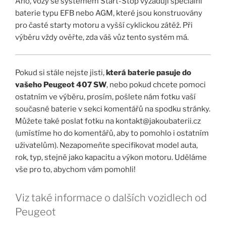
Ano, vozy se systémem Start-Stop vyžadují speciální
baterie typu EFB nebo AGM, které jsou konstruovány
pro časté starty motoru a vyšší cyklickou zátěž. Při
výběru vždy ověřte, zda váš vůz tento systém má.
Pokud si stále nejste jisti,
která baterie pasuje do
vašeho Peugeot 407 SW
, nebo pokud chcete pomoci
ostatním ve výběru, prosím, pošlete nám fotku vaší
současné baterie v sekci komentářů na spodku stránky.
Můžete také poslat fotku na kontakt@jakoubaterii.cz
(umístíme ho do komentářů, aby to pomohlo i ostatním
uživatelům). Nezapomeňte specifikovat model auta,
rok, typ, stejně jako kapacitu a výkon motoru. Uděláme
vše pro to, abychom vám pomohli!
Viz také informace o dalších vozidlech od
Peugeot