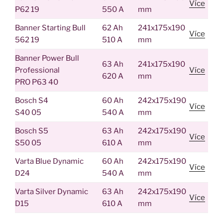
Více
P62 19
550 A
mm
Banner Starting Bull
62 Ah
241x175x190
Více
562 19
510 A
mm
Banner Power Bull
63 Ah
241x175x190
Professional
Více
620 A
mm
PRO P63 40
Bosch S4
60 Ah
242x175x190
Více
S40 05
540 A
mm
Bosch S5
63 Ah
242x175x190
Více
S50 05
610 A
mm
Varta Blue Dynamic
60 Ah
242x175x190
Více
D24
540 A
mm
Varta Silver Dynamic
63 Ah
242x175x190
Více
D15
610 A
mm