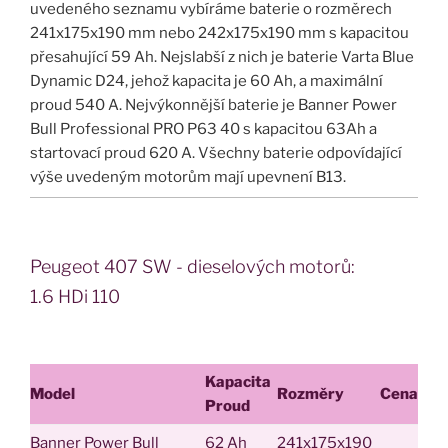
uvedeného seznamu vybíráme baterie o rozměrech
241x175x190 mm nebo 242x175x190 mm s kapacitou
přesahující 59 Ah. Nejslabší z nich je baterie Varta Blue
Dynamic D24, jehož kapacita je 60 Ah, a maximální
proud 540 A. Nejvýkonnější baterie je Banner Power
Bull Professional PRO P63 40 s kapacitou 63Ah a
startovací proud 620 A. Všechny baterie odpovídající
výše uvedeným motorům mají upevnení B13.
Peugeot 407 SW - dieselových motorů:
1.6 HDi 110
Kapacita
Model
Rozměry
Cena
Proud
Banner Power Bull
62 Ah
241x175x190