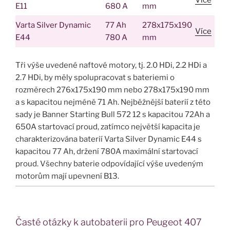
Více
E11
680 A
mm
Varta Silver Dynamic
77 Ah
278x175x190
Více
E44
780 A
mm
Tři výše uvedené naftové motory, tj. 2.0 HDi, 2.2 HDi a
2.7 HDi, by měly spolupracovat s bateriemi o
rozměrech 276x175x190 mm nebo 278x175x190 mm
a s kapacitou nejméně 71 Ah. Nejběžnější baterií z této
sady je Banner Starting Bull 572 12 s kapacitou 72Ah a
650A startovací proud, zatímco největší kapacita je
charakterizována baterií Varta Silver Dynamic E44 s
kapacitou 77 Ah, držení 780A maximální startovací
proud. Všechny baterie odpovídající výše uvedeným
motorům mají upevnení B13.
Časté otázky k autobaterii pro Peugeot 407