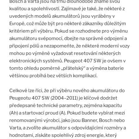
Bosch a Varta jsou na trhu dlouhodobě známé svou
kvalitou a spolehlivostí. Zajímavé je také, že některé z
uvedených modelů akumulátorů jsou vyráběny v
Evropě, což může být pro některé zákazníky důležitým
kritériem při výběru. Pokud se rozhodnete pro výměnu
akumulátoru svépomocí, dbejte na správné odpojení a
připojení pólů a nezapomeňte, že některé moderní vozy
mohou po výměně vyžadovat resetování některých
elektronických systémů. Peugeot 407 SW je ovšem v
tomto ohledu poměrně „přátelský“ a výměna baterie
většinou probíhá bez větších komplikací.
Celkově lze říci, že při výběru nového akumulátoru do
Peugeotu 407 SW (2004–2011) je klíčové dodržet
předepsané technické parametry, zejména kapacitu
(Ah) a startovací proud (A). Pokud budete vybírat mezi
renomovanými výrobci, jako jsou Banner, Bosch nebo
Varta, a zvolíte akumulátor s odpovídajícími rozměry a
hodnotami, získáte spolehlivý zdroj energie, který