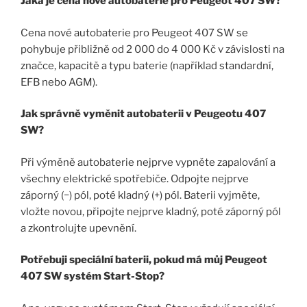
Jaká je cena nové autobaterie pro Peugeot 407 SW?
Cena nové autobaterie pro Peugeot 407 SW se
pohybuje přibližně od 2 000 do 4 000 Kč v závislosti na
značce, kapacitě a typu baterie (například standardní,
EFB nebo AGM).
Jak správně vyměnit autobaterii v Peugeotu 407
SW?
Při výměně autobaterie nejprve vypněte zapalování a
všechny elektrické spotřebiče. Odpojte nejprve
záporný (−) pól, poté kladný (+) pól. Baterii vyjměte,
vložte novou, připojte nejprve kladný, poté záporný pól
a zkontrolujte upevnění.
Potřebuji speciální baterii, pokud má můj Peugeot
407 SW systém Start-Stop?