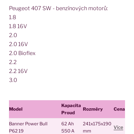
Peugeot 407 SW - benzínových motorů:
1.8
1.8 16V
2.0
2.0 16V
2.0 Bioflex
2.2
2.2 16V
3.0
Kapacita
Model
Rozměry
Cena
Proud
Banner Power Bull
62 Ah
241x175x190
Více
P62 19
550 A
mm