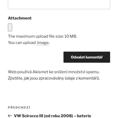
Attachment
The maximum upload file size: 10 MB.
You can upload:
image
.
Web používá Akismet ke snížení množství spamu.
Zjistěte, jak jsou zpracovávány údaje z komentářů.
Navigace
Předchozí
PŘEDCHOZÍ
pro
příspěvek
VW Scirocco III (od roku 2008) – baterie