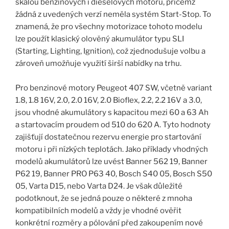
škálou benzinových i dieselových motorů, přičemž
žádná z uvedených verzí neměla systém Start-Stop. To
znamená, že pro všechny motorizace tohoto modelu
lze použít klasický olověný akumulátor typu SLI
(Starting, Lighting, Ignition), což zjednodušuje volbu a
zároveň umožňuje využití širší nabídky na trhu.
Pro benzinové motory Peugeot 407 SW, včetně variant
1.8, 1.8 16V, 2.0, 2.0 16V, 2.0 Bioflex, 2.2, 2.2 16V a 3.0,
jsou vhodné akumulátory s kapacitou mezi 60 a 63 Ah
a startovacím proudem od 510 do 620 A. Tyto hodnoty
zajišťují dostatečnou rezervu energie pro startování
motoru i při nízkých teplotách. Jako příklady vhodných
modelů akumulátorů lze uvést Banner 562 19, Banner
P62 19, Banner PRO P63 40, Bosch S40 05, Bosch S50
05, Varta D15, nebo Varta D24. Je však důležité
podotknout, že se jedná pouze o některé z mnoha
kompatibilních modelů a vždy je vhodné ověřit
konkrétní rozměry a pólování před zakoupením nové