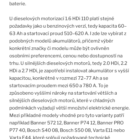
baterie.
U dieselových motorizací 1.6 HDi 110 platí stejné
požadavky jako u benzinových verzí, tedy kapacita 60–
63 Ah a startovací proud 510–620 A. I zde lze vybírat z
podobných modelů akumulátorů, přičemž výběr
konkrétní značky či modelu může být ovlivněn
osobními preferencemi, cenou nebo dostupností na
trhu. U silnějších dieselových motorů, tedy 2.0 HDi, 2.2
HDi a 2.7 HDi, je zapotřebí instalovat akumulátor s vyšší
kapacitou, konkrétně v rozmezí 72–77 Ah a se
startovacím proudem mezi 650 a 780 A. To je
způsobeno vyššími nároky na startování větších a
silnějších dieselových motorů, které v chladných
podmínkách vyžadují větší množství elektrické energie.
Mezi příkladné modely vhodné pro tyto varianty patří
například Banner 572 12, Banner P74 12, Banner PRO
P77 40, Bosch S40 08, Bosch S50 08, Varta E11 nebo
Varta E44, které splňují požadované technické