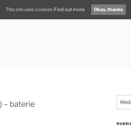
This site uses cookies:
Find out more.
Okay, thanks
Hledat:
– baterie
RUBRI