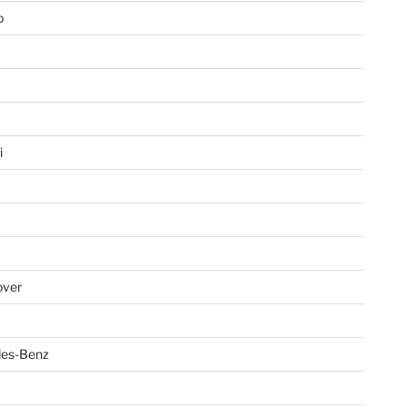
o
i
over
es-Benz