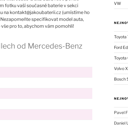
VW
m fotku vaší současné baterie v sekci
u na kontakt@jakoubaterii.cz (umístíme ho
. Nezapomeňte specifikovat model auta,
NEJNO
me vše pro to, abychom vám pomohli!
Toyota 
zidlech od Mercedes-Benz
Ford Ed
Toyota 
Volvo X
Bosch S
NEJNO
Pavel Fi
Daniel 