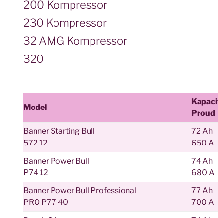
200 Kompressor
230 Kompressor
32 AMG Kompressor
320
Kapaci
Model
Proud
Banner Starting Bull
72 Ah
572 12
650 A
Banner Power Bull
74 Ah
P74 12
680 A
Banner Power Bull Professional
77 Ah
PRO P77 40
700 A