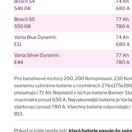
Bosch S4
74 Ah
S40 08
680 A
Bosch S5
77 Ah
S50 08
780 A
Varta Blue Dynamic
74 Ah
E11
680 A
Varta Silver Dynamic
77 Ah
E44
780 A
Pro benzínové motory 200, 200 Kompressor, 230 Kom
seznamu vybíráme baterie o rozměrech 276x175x19
přesahující 71 Ah. Nejslabší z nich je baterie Banner Sta
maximální proud 650 A. Nejvýkonnější baterie je Vart
startovací proud 780 A. Všechny baterie odpovídají
B13.
Pokud si stále nejste jisti,
která baterie pasuje do v