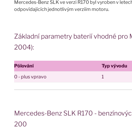
Mercedes-Benz SLK ve verzi R170 byl vyroben v letec
odpovídajících jednotlivým verziím motoru.
Základní parametry baterií vhodné pr
2004):
Pólování
Typ vývodu
0 - plus vpravo
1
Mercedes-Benz SLK R170 - benzínovýc
200