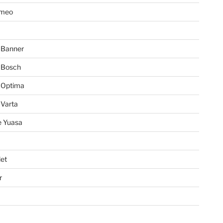
omeo
 Banner
 Bosch
 Optima
 Varta
e Yuasa
et
r