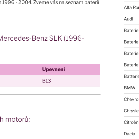
h 1996 - 2004. Zveme vás na seznam baterií
Alfa R
Audi
Baterie
o Mercedes-Benz SLK (1996-
Baterie
Baterie
Baterie
Upevnení
Batteri
B13
BMW
Chevrol
Chrysle
h motorů:
Citroën
Dacia