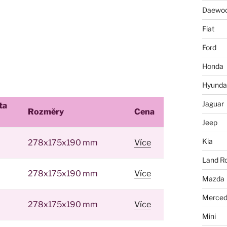
Daewo
Fiat
Ford
Honda
Hyunda
Jaguar
ta
Rozměry
Cena
Jeep
Kia
278x175x190 mm
Více
Land R
278x175x190 mm
Více
Mazda
Merced
278x175x190 mm
Více
Mini