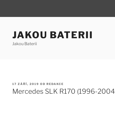
Přejít
k
JAKOU BATERII
obsahu
webu
Jakou Baterii
PUBLIKOVÁNO
17 ZÁŘÍ, 2019
OD
REDAKCE
Mercedes SLK R170 (1996-2004) 