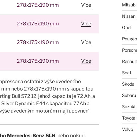
278x175x190 mm
Více
Mitsubi
Nissan
278x175x190 mm
Více
Opel
Peugeo
278x175x190 mm
Více
Porsch
278x175x190 mm
Více
Renault
Seat
pressor a ostatní z výše uvedeného
Škoda
0 mm nebo 278x175x190 mm s kapacitou
Subaru
rting Bull 572 12, jehož kapacita je 72 Ah, a
a Silver Dynamic E44 s kapacitou 77Ah a
Suzuki
cí výše uvedeným motorům mají upevnení
Toyota
Volvo
ašeho Mercedes-Benz SLK
, nebo pokud