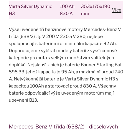
Varta Silver Dynamic
100 Ah
353x175x190
Více
H3
830 A
mm
Výše uvedené tři benzínové motory Mercedes-Benz V
třída (638/2) , tj. V 200 ,V 230 a V 280, nejlépe
spolupracují s bateriemi o minimální kapacitě 92 Ah.
Doporučujeme vybírat modely baterií z vyšší cenové
kategorie pro auta s velkým množstvím volitelných
doplňků. Nejslabší z nich je baterie Banner Starting Bull
595 33, jehož kapacita je 95 Ah, a maximální proud 740
A. Nejvýkonnější baterie je Varta Silver Dynamic H3 s
kapacitou 100Ah a startovací proud 830 A. Všechny
baterie odpovídající výše uvedeným motorům mají
upevnení B13.
Mercedes-Benz V třída (638/2) - dieselových