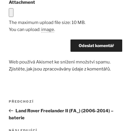
Attachment
The maximum upload file size: 10 MB.
You can upload:
image
.
Web používá Akismet ke snížení množství spamu.
Zjistěte, jak jsou zpracovávány údaje z komentářů.
Navigace
Předchozí
PŘEDCHOZÍ
pro
příspěvek
Land Rover Freelander II (FA_) (2006-2014) –
příspěvek
baterie
NÁSLEDUJÍCÍ