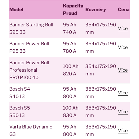
Kapacita
Model
Rozměry
Cena
Proud
Banner Starting Bull
95 Ah
354x175x190
Více
595 33
740 A
mm
Banner Power Bull
95 Ah
354x175x190
Více
P95 33
780 A
mm
Banner Power Bull
100 Ah
354x175x190
Professional
Více
820 A
mm
PRO P100 40
Bosch S4
95 Ah
353x175x190
Více
S40 13
800 A
mm
Bosch S5
100 Ah
353x175x190
Více
S50 13
830 A
mm
Varta Blue Dynamic
95 Ah
353x175x190
Více
G3
800 A
mm