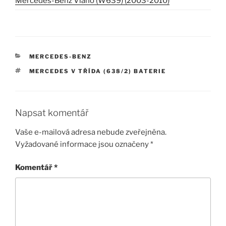
Mercedes-Benz Viano (W639) (2003-2010)
RUBRIKY
MERCEDES-BENZ
ŠTÍTKY
MERCEDES V TŘÍDA (638/2) BATERIE
Napsat komentář
Vaše e-mailová adresa nebude zveřejněna.
Vyžadované informace jsou označeny
*
Komentář
*