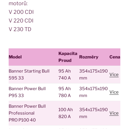
motorů:
V 200 CDI
V 220 CDI
V 230 TD
Kapacita
Model
Rozměry
Cena
Proud
Banner Starting Bull
95 Ah
354x175x190
Více
595 33
740 A
mm
Banner Power Bull
95 Ah
354x175x190
Více
P95 33
780 A
mm
Banner Power Bull
100 Ah
354x175x190
Professional
Více
820 A
mm
PRO P100 40