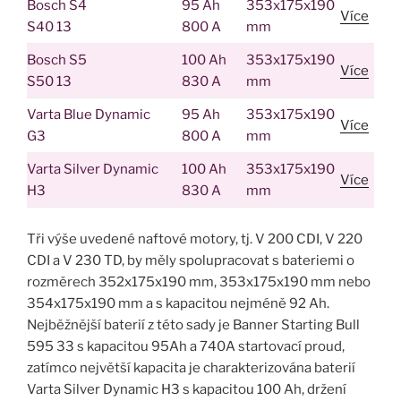
Bosch S4
95 Ah
353x175x190
Více
S40 13
800 A
mm
Bosch S5
100 Ah
353x175x190
Více
S50 13
830 A
mm
Varta Blue Dynamic
95 Ah
353x175x190
Více
G3
800 A
mm
Varta Silver Dynamic
100 Ah
353x175x190
Více
H3
830 A
mm
Tři výše uvedené naftové motory, tj. V 200 CDI, V 220
CDI a V 230 TD, by měly spolupracovat s bateriemi o
rozměrech 352x175x190 mm, 353x175x190 mm nebo
354x175x190 mm a s kapacitou nejméně 92 Ah.
Nejběžnější baterií z této sady je Banner Starting Bull
595 33 s kapacitou 95Ah a 740A startovací proud,
zatímco největší kapacita je charakterizována baterií
Varta Silver Dynamic H3 s kapacitou 100 Ah, držení