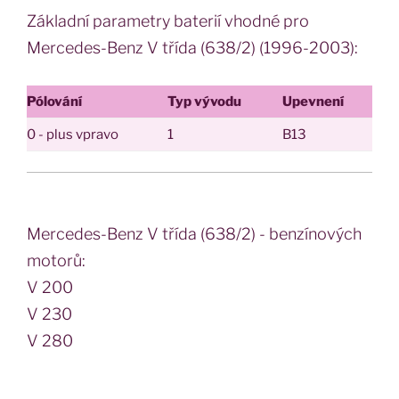
Základní parametry baterií vhodné pro
Mercedes-Benz V třída (638/2) (1996-2003):
Pólování
Typ vývodu
Upevnení
0 - plus vpravo
1
B13
Mercedes-Benz V třída (638/2) - benzínových
motorů:
V 200
V 230
V 280