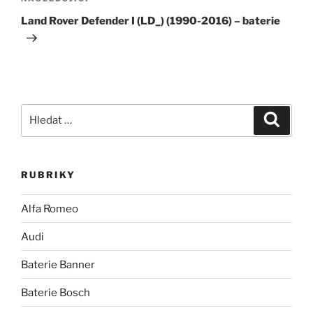
Následující
příspěvek
Land Rover Defender I (LD_) (1990-2016) – baterie
Hledat:
Hledán
RUBRIKY
Alfa Romeo
Audi
Baterie Banner
Baterie Bosch