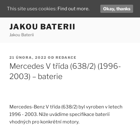
This site uses cookies:
Find out more.
Okay, thanks
Přejít
JAKOU BATERII
k
Jakou Baterii
obsahu
webu
PUBLIKOVÁNO
21 ÚNORA, 2022
OD
REDAKCE
Mercedes V třída (638/2) (1996-
2003) – baterie
Mercedes-Benz V třída (638/2) byl vyroben v letech
1996 - 2003. Níže uvádíme specifikace baterií
vhodných pro konkrétní motory.